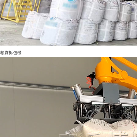
噸袋拆包機