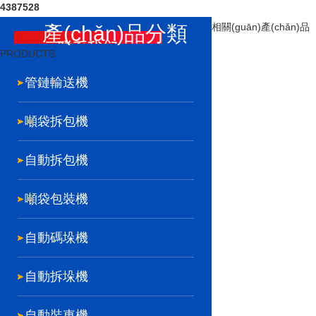
4387528
相關(guān)產(chǎn)品
產(chǎn)品分類
PRODUCTS
管鏈輸送機
噸袋拆包機
自動拆包機
噸袋包裝機
自動碼垛機
自動拆垛機
自動裝車機