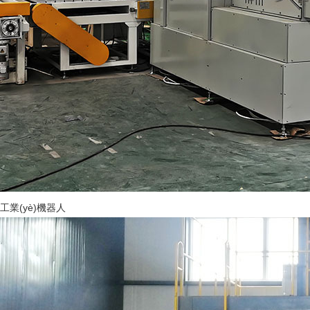
工業(yè)機器人