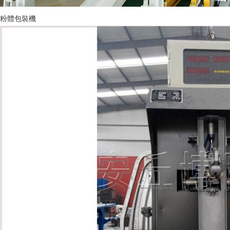
粉體包裝機