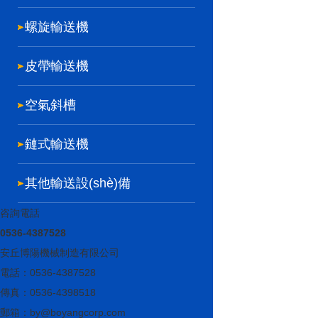
螺旋輸送機
皮帶輸送機
空氣斜槽
鏈式輸送機
其他輸送設(shè)備
咨詢電話
0536-4387528
安丘博陽機械制造有限公司
電話：0536-4387528
傳真：0536-4398518
郵箱：by@boyangcorp.com