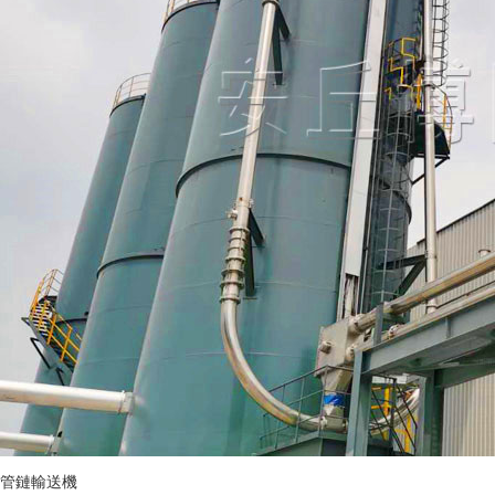
管鏈輸送機