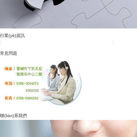
行業(yè)資訊
常見問題
聯(lián)系我們