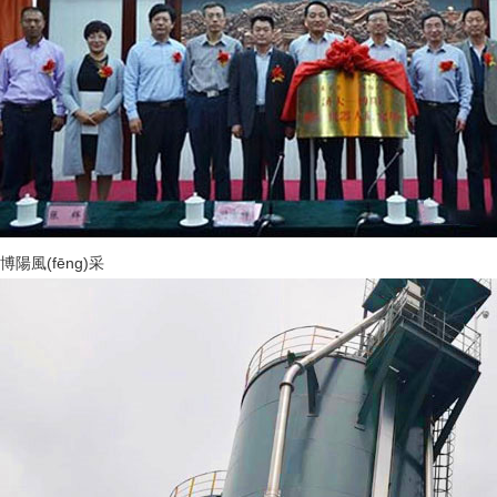
博陽風(fēng)采