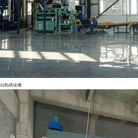
自動碼垛機