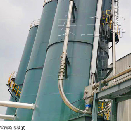
管鏈輸送機(jī)