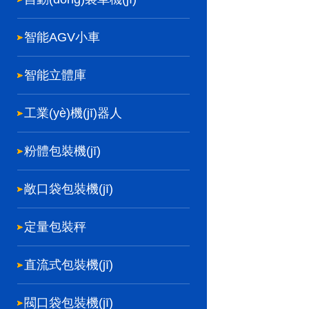
智能AGV小車
智能立體庫
工業(yè)機(jī)器人
粉體包裝機(jī)
敞口袋包裝機(jī)
定量包裝秤
直流式包裝機(jī)
閥口袋包裝機(jī)