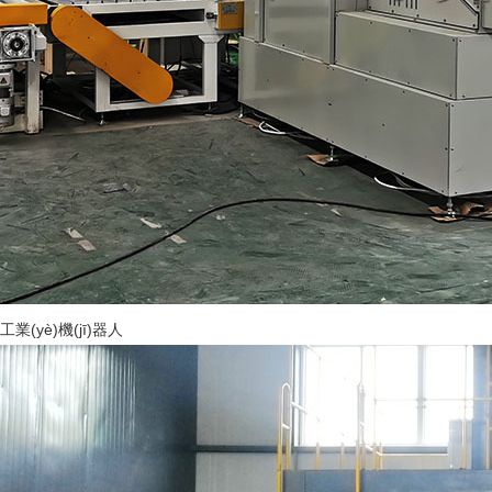
工業(yè)機(jī)器人