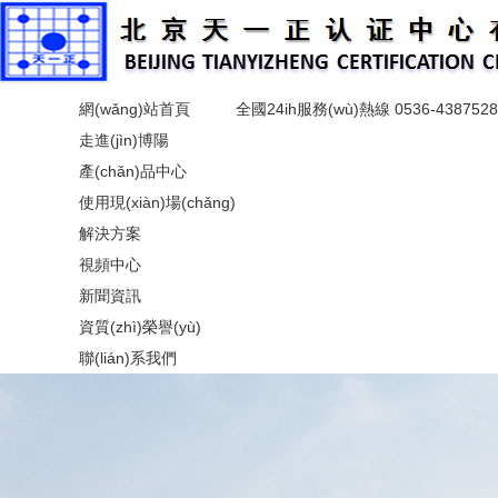
網(wǎng)站首頁
全國24ih服務(wù)熱線
0536-4387528
走進(jìn)博陽
產(chǎn)品中心
使用現(xiàn)場(chǎng)
解決方案
視頻中心
新聞資訊
資質(zhì)榮譽(yù)
聯(lián)系我們