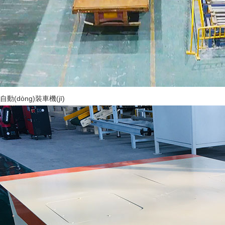
自動(dòng)裝車機(jī)