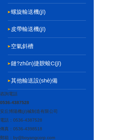
螺旋輸送機(jī)
皮帶輸送機(jī)
空氣斜槽
鏈?zhǔn)捷斔蜋C(jī)
其他輸送設(shè)備
咨詢電話
0536-4387528
安丘博陽機(jī)械制造有限公司
電話：0536-4387528
傳真：0536-4398518
郵箱：by@boyangcorp.com