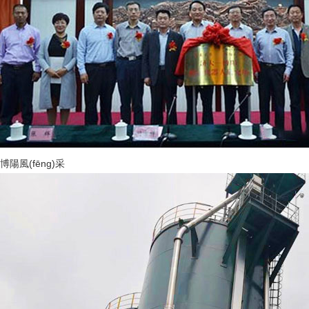
博陽風(fēng)采