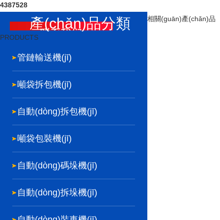
4387528
相關(guān)產(chǎn)品
產(chǎn)品分類
PRODUCTS
管鏈輸送機(jī)
噸袋拆包機(jī)
自動(dòng)拆包機(jī)
噸袋包裝機(jī)
自動(dòng)碼垛機(jī)
自動(dòng)拆垛機(jī)
自動(dòng)裝車機(jī)