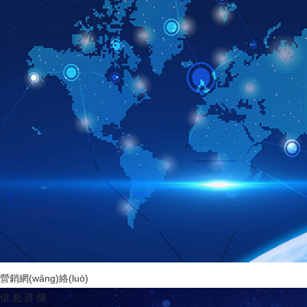
營銷網(wǎng)絡(luò)
信
息
詳
情