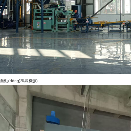
自動(dòng)碼垛機(jī)