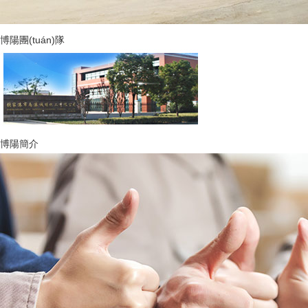
博陽團(tuán)隊
博陽簡介