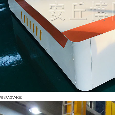
智能AGV小車