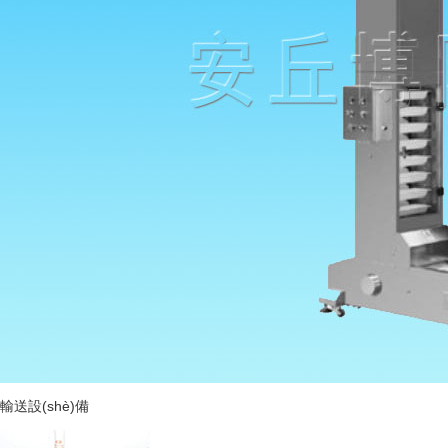
輸送設(shè)備