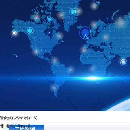
營銷網(wǎng)絡(luò)
使
用
現(xiàn)
場