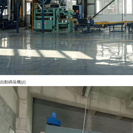
自動碼垛機(jī)