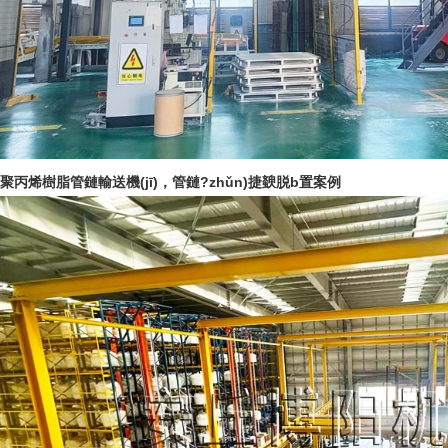
聚丙烯樹脂管鏈輸送機(jī)，管鏈?zhǔn)捷斔脱b置案例