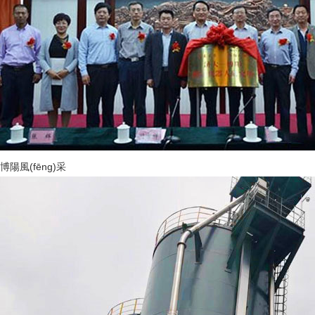
博陽風(fēng)采