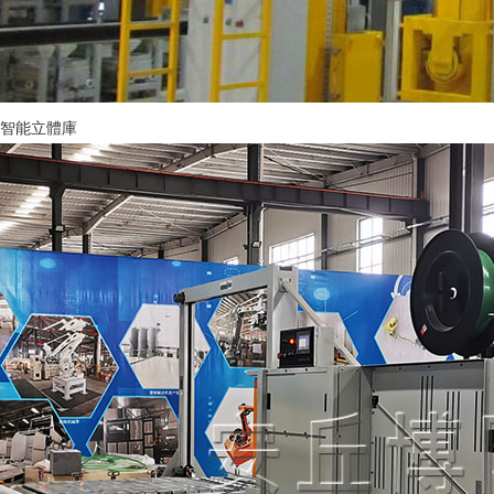
智能立體庫