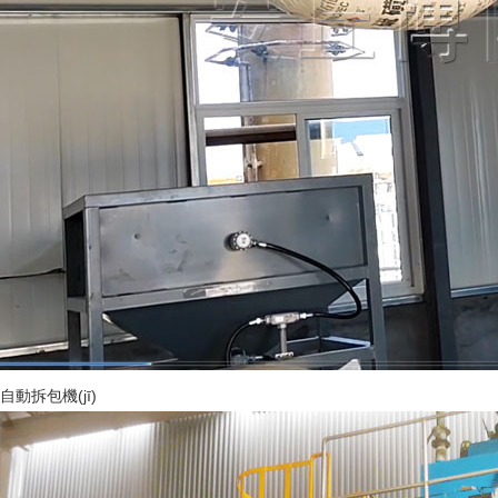
自動拆包機(jī)