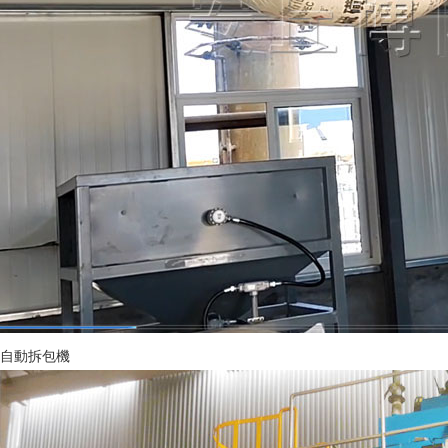
自動拆包機