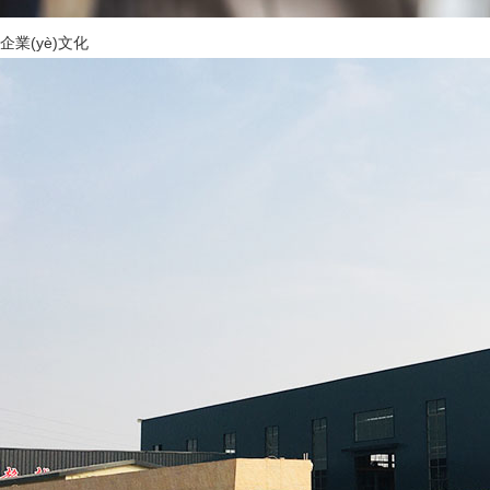
企業(yè)文化