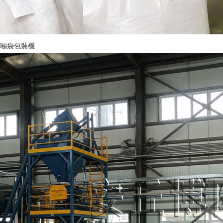
噸袋包裝機