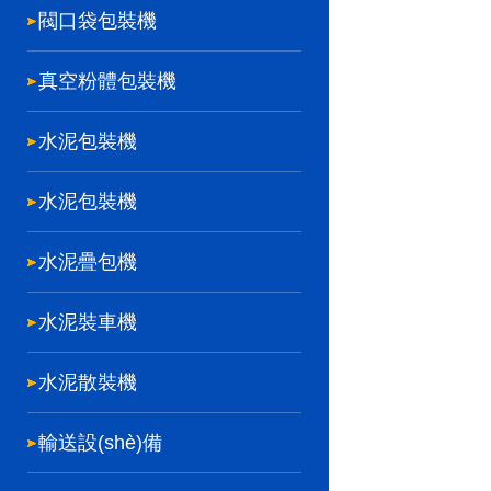
閥口袋包裝機
真空粉體包裝機
水泥包裝機
水泥包裝機
水泥疊包機
水泥裝車機
水泥散裝機
輸送設(shè)備