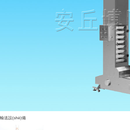
輸送設(shè)備