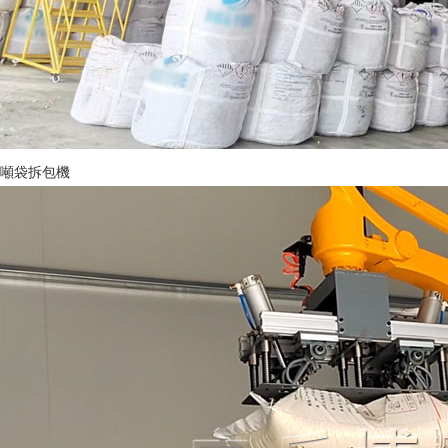
噸袋拆包機