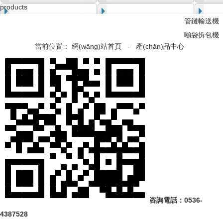
products
管鏈輸送機
噸袋拆包機
當前位置：
網(wǎng)站首頁
-
產(chǎn)品中心
咨詢電話：0536-
4387528