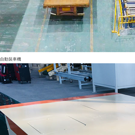
自動裝車機